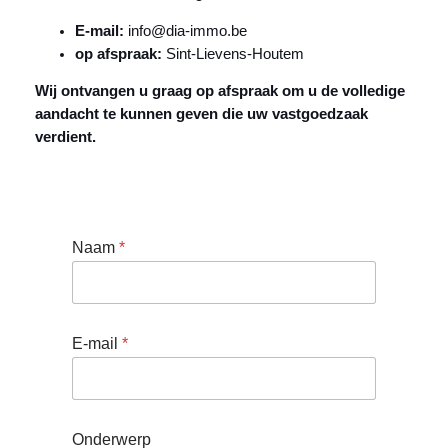
E-mail:
info@dia-immo.be
op afspraak:
Sint-Lievens-Houtem
Wij ontvangen u graag op afspraak om u de volledige
aandacht te kunnen geven die uw vastgoedzaak
verdient.
N
Naam
*
a
a
m
E
-
E-mail
*
m
a
i
l
O
Onderwerp
n