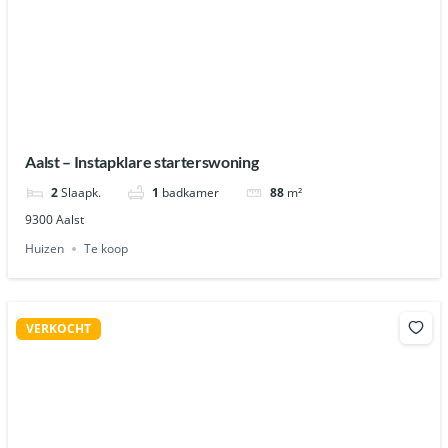
Aalst – Instapklare starterswoning
2
Slaapk.
1
badkamer
88
m²
9300 Aalst
Huizen
Te koop
VERKOCHT