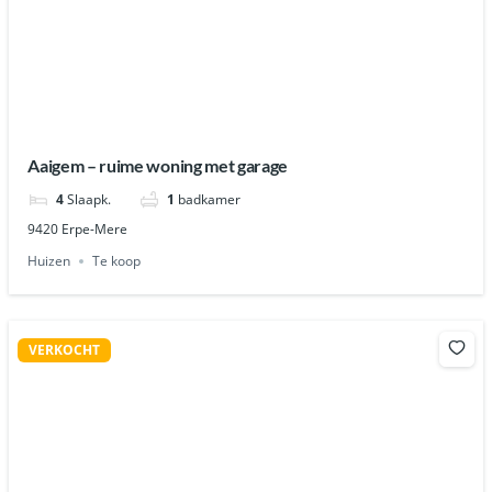
Aaigem – ruime woning met garage
4
Slaapk.
1
badkamer
9420 Erpe-Mere
Huizen
Te koop
VERKOCHT