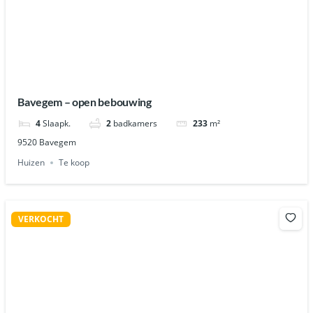
Bavegem – open bebouwing
4
Slaapk.
2
badkamers
233
m²
9520 Bavegem
Huizen
Te koop
VERKOCHT