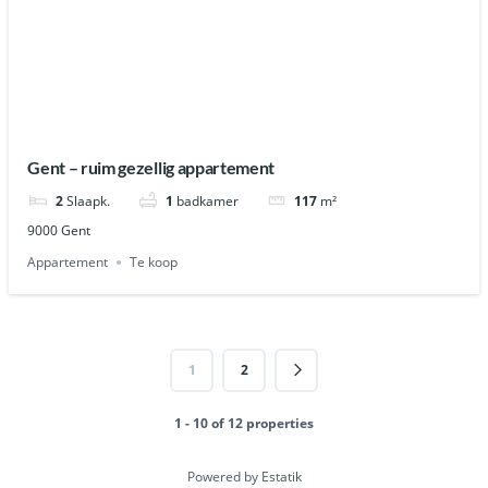
Gent – ruim gezellig appartement
2
Slaapk.
1
badkamer
117
m²
9000 Gent
Appartement
Te koop
1
2
1 - 10 of 12 properties
Powered by
Estatik