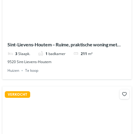
Sint-Lievens-Houtem – Ruime, praktische woning met
garage
3
Slaapk.
1
badkamer
211
m²
9520 Sint-Lievens-Houtem
Huizen
Te koop
VERKOCHT