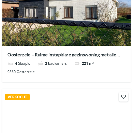
Oosterzele – Ruime instapklare gezinswoning met alle
comfort!
4
Slaapk.
2
badkamers
221
m²
9860 Oosterzele
VERKOCHT